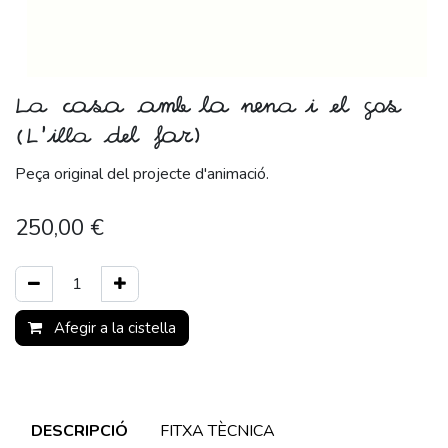
La casa amb la nena i el gos
(L'illa del far)
Peça original del projecte d'animació.
250,00
€
Afegir a la cistella
DESCRIPCIÓ
FITXA TÈCNICA